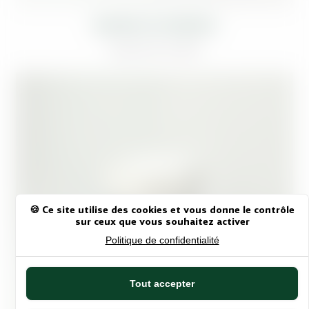
Ce
GRAINES DE MORINGA
produit
a
À partir de
6,50
€
plusieurs
variantes.
Les
options
peuvent
être
choisies
sur
la
page
de
produit
Panneau de gestion des cooki
Ce site utilise des cookies et vous donne le contrôle
sur ceux que vous souhaitez activer
Politique de confidentialité
Tout accepter