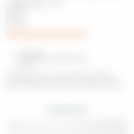
Conditionnement
: 100 g
100 g
Réinitialiser
Pour des gros volumes, contactez-nous.
Description
Informations complémentaires
Avis (0)
Cocktail de divers morceaux de bois et plantes
aphrodisiaques pour macérât alcoolique Africaine.
Nep nep, Géka, Baie de sélim, divers gousse et bois.
PRODUITS LIÉS