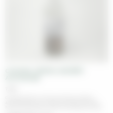
COCKTAIL VEGETAL MACÉRÂT
ALCOOLIQUE
7,50
€
Cocktail de divers morceaux de bois et plantes
aphrodisiaques pour macérât alcoolique Africaine.
Nep nep, Géka, Baie de sélim, divers gousse et bois.