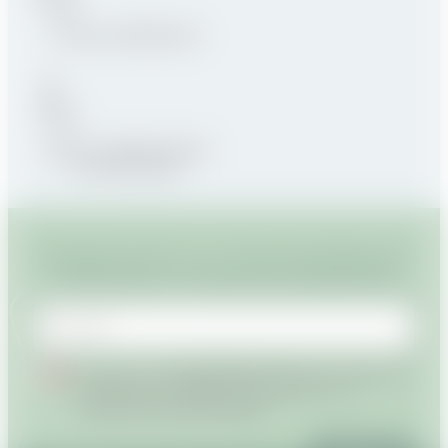
HYPOALLERGÉNIQUE
SANS CONSERVATEURS
SYNTHÉTIQUES
INSCRIVEZ-VOUS À LA LETTRE D'INFORMATION
POUR SUIVRE L'ACTUALITÉ DE SAVANATURE
Courriel
J'accepte que SAVANATURE collecte et traite mes
données personnelles conformément à sa
politique de confidentialité
.*