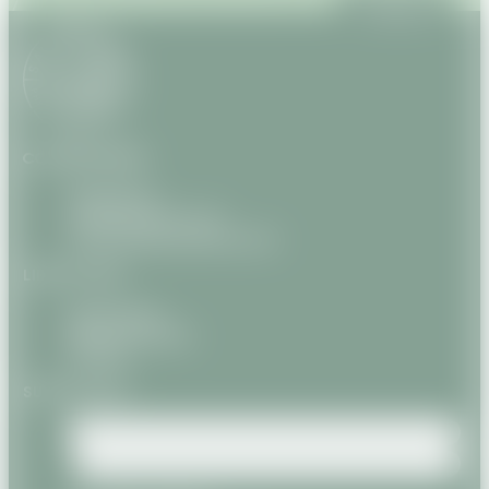
S'inscrire
COORDONNÉES
WhatsApp
+33(0) 9 81 56 13 22
contact@savanature.com
LIENS UTILES
Partenaires
Offres d'emploi
Contact
SUIVEZ-NOUS