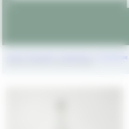
Accueil
/
Nos produits
/
Produits divers
/
Phytothérapie
COCKTAIL VEGETAL macérât alcoolique