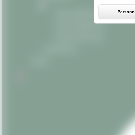
Personna
Huiles végétales Bio
Beurres végétaux Bio
Macérats huileux Bio
Produits divers
Contact