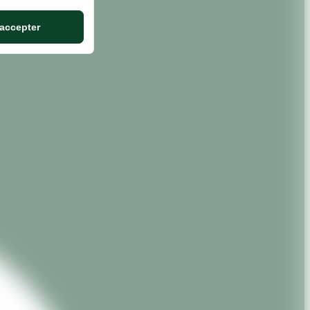
es
 accepter