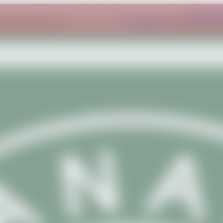
09. En cas de commande urgente, contactez-nous à
contact@
compréhension.
Ignorer