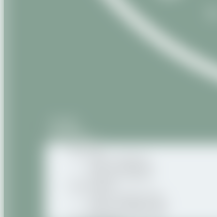
Accueil
À propos
Nos produits
Naturels
Huiles végétales
Beurres végétaux
Macérats huileux
Naturels Bio
Huiles végétales Bio
Beurres végétaux Bio
Macérats huileux Bio