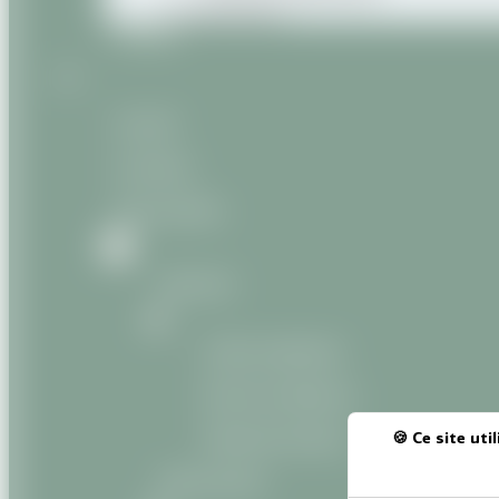
Produits divers
Contact
Accueil
À propos
Nos produits
Naturels
Huiles végétales
Beurres végétaux
Macérats huileux
Ce site uti
Naturels Bio