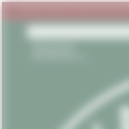
La boutique en ligne sera fermée du 20/07 au 07/
+33(0) 6 87 54 53 95
+33(0) 9 81 56 13 22
contact@savanature.com