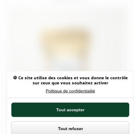
variantes.
Les
options
peuvent
être
choisies
sur
la
page
de
produit
Panneau de gestion des cooki
Ce site utilise des cookies et vous donne le contrôle
sur ceux que vous souhaitez activer
Politique de confidentialité
Tout accepter
Tout refuser